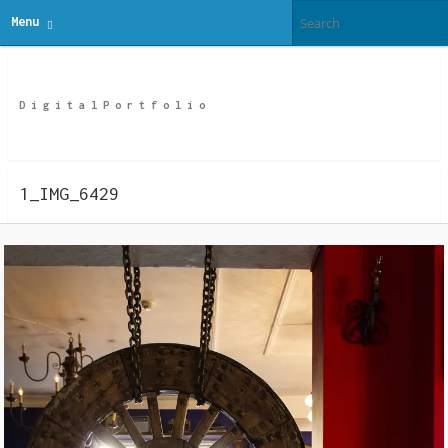
Menu
Ze Digital
D i g i t a l P o r t f o l i o
1_IMG_6429